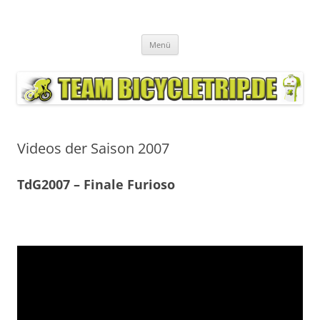
Zum
Inhalt
Team Bicycletrip.de
springen
"Remember this is fun!"
Menü
Videos der Saison 2007
TdG2007 – Finale Furioso