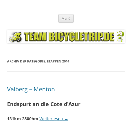
Zum
Inhalt
Team Bicycletrip.de
springen
"Remember this is fun!"
Menü
ARCHIV DER KATEGORIE:
ETAPPEN 2014
Valberg – Menton
Endspurt an die Cote d’Azur
131km 2800hm
Weiterlesen
→